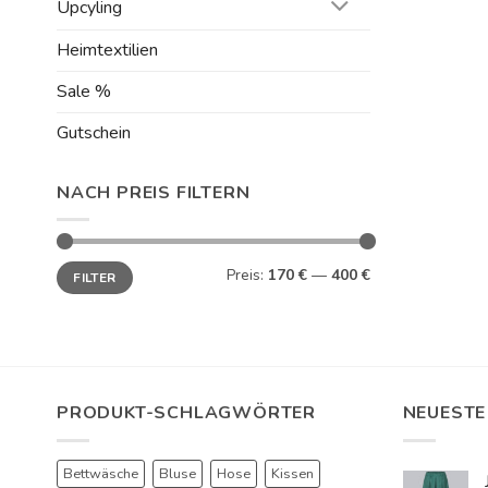
Upcyling
Heimtextilien
Sale %
Gutschein
NACH PREIS FILTERN
Min.
Max.
Preis:
170 €
—
400 €
FILTER
Preis
Preis
PRODUKT-SCHLAGWÖRTER
NEUESTE
Bettwäsche
Bluse
Hose
Kissen