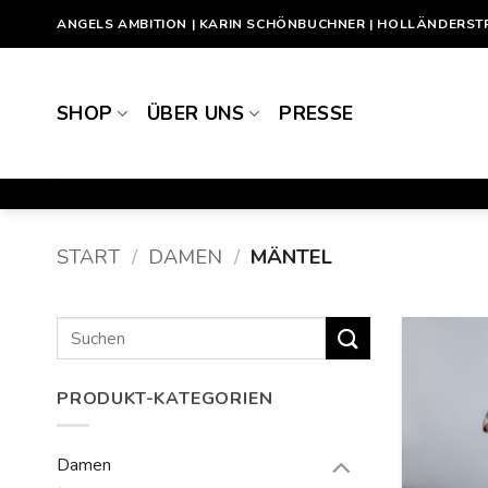
Zum
ANGELS AMBITION | KARIN SCHÖNBUCHNER | HOLLÄNDERSTR. 5
Inhalt
springen
SHOP
ÜBER UNS
PRESSE
START
/
DAMEN
/
MÄNTEL
Suchen
nach:
PRODUKT-KATEGORIEN
Damen