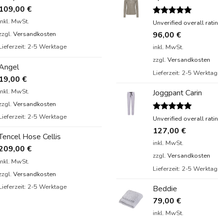
109,00
€
inkl. MwSt.
Bewertet
Unverified overall rati
mit
5.00
96,00
€
zzgl.
Versandkosten
von 5
Lieferzeit:
2-5 Werktage
inkl. MwSt.
zzgl.
Versandkosten
Angel
Lieferzeit:
2-5 Werktag
19,00
€
inkl. MwSt.
Joggpant Carin
zzgl.
Versandkosten
Lieferzeit:
2-5 Werktage
Bewertet
Unverified overall rati
mit
5.00
127,00
€
von 5
Tencel Hose Cellis
inkl. MwSt.
209,00
€
zzgl.
Versandkosten
inkl. MwSt.
Lieferzeit:
2-5 Werktag
zzgl.
Versandkosten
Lieferzeit:
2-5 Werktage
Beddie
79,00
€
inkl. MwSt.