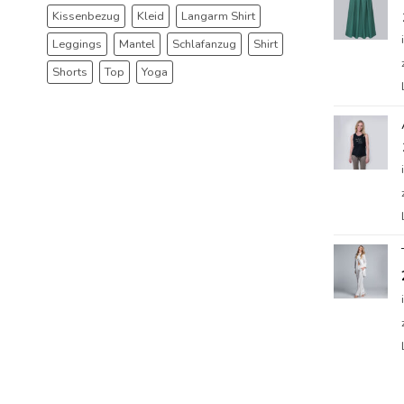
Kissenbezug
Kleid
Langarm Shirt
Leggings
Mantel
Schlafanzug
Shirt
Shorts
Top
Yoga