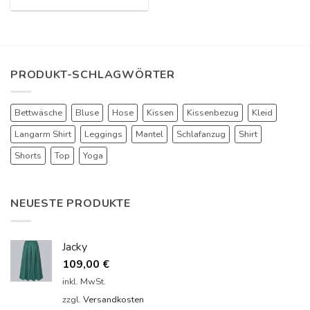
PRODUKT-SCHLAGWÖRTER
Bettwäsche
Bluse
Hose
Kissen
Kissenbezug
Kleid
Langarm Shirt
Leggings
Mantel
Schlafanzug
Shirt
Shorts
Top
Yoga
NEUESTE PRODUKTE
Jacky
109,00
€
inkl. MwSt.
zzgl.
Versandkosten