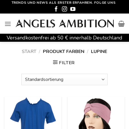
Zum
TRENDS UND NEWS ALS ERSTER ERFAHREN. FOLGE UNS
Inhalt
springen
Versandkostenfrei ab 50 € innerhalb Deutschland
START
/
PRODUKT FARBEN
/
LUPINE
FILTER