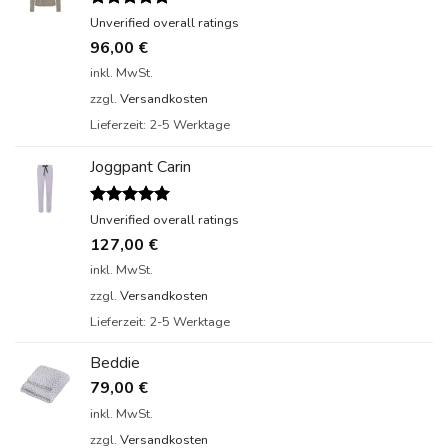
Bewertet
Unverified overall ratings
mit
5.00
96,00
€
von 5
inkl. MwSt.
zzgl.
Versandkosten
Lieferzeit:
2-5 Werktage
Joggpant Carin
Bewertet
Unverified overall ratings
mit
5.00
127,00
€
von 5
inkl. MwSt.
zzgl.
Versandkosten
Lieferzeit:
2-5 Werktage
Beddie
79,00
€
inkl. MwSt.
zzgl.
Versandkosten