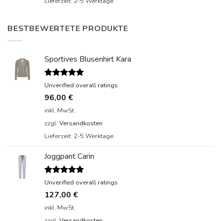
Lieferzeit:
2-5 Werktage
BESTBEWERTETE PRODUKTE
Sportives Blusenhirt Kara
Bewertet
Unverified overall ratings
mit
5.00
96,00
€
von 5
inkl. MwSt.
zzgl.
Versandkosten
Lieferzeit:
2-5 Werktage
Joggpant Carin
Bewertet
Unverified overall ratings
mit
5.00
127,00
€
von 5
inkl. MwSt.
zzgl.
Versandkosten