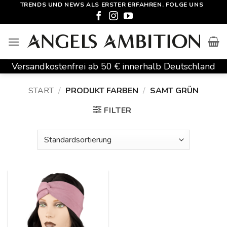
Zum
TRENDS UND NEWS ALS ERSTER ERFAHREN. FOLGE UNS
Inhalt
springen
Versandkostenfrei ab 50 € innerhalb Deutschland
START
/
PRODUKT FARBEN
/
SAMT GRÜN
FILTER