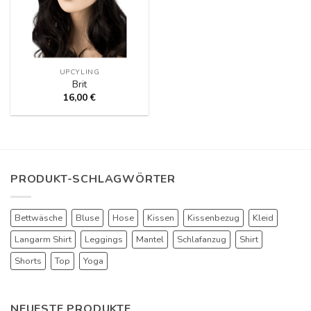
UPCYLING
Brit
16,00
€
PRODUKT-SCHLAGWÖRTER
Bettwäsche
Bluse
Hose
Kissen
Kissenbezug
Kleid
Langarm Shirt
Leggings
Mantel
Schlafanzug
Shirt
Shorts
Top
Yoga
NEUESTE PRODUKTE