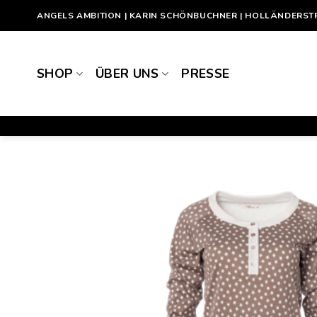
Zum
ANGELS AMBITION | KARIN SCHÖNBUCHNER | HOLLÄNDERSTR. 5
Inhalt
springen
SHOP
ÜBER UNS
PRESSE