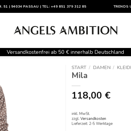
1 | 94034 PASSAU | TEL: +49 851 379 312 85
TRENDS 
Versandkostenfrei ab 50 € innerhalb Deutschland
START
/
DAMEN
/
KLEID
Mila
118,00
€
inkl. MwSt.
zzgl.
Versandkosten
Lieferzeit:
2-5 Werktage