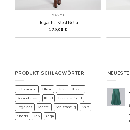
DAMEN
Elegantes Kleid Nella
179,00
€
PRODUKT-SCHLAGWÖRTER
NEUESTE
Bettwäsche
Bluse
Hose
Kissen
Kissenbezug
Kleid
Langarm Shirt
Leggings
Mantel
Schlafanzug
Shirt
Shorts
Top
Yoga