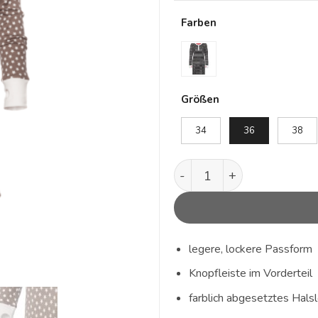
Farben
Alternative:
Größen
34
36
38
Mila Menge
legere, lockere Passform
Knopfleiste im Vorderteil
farblich abgesetztes Hal