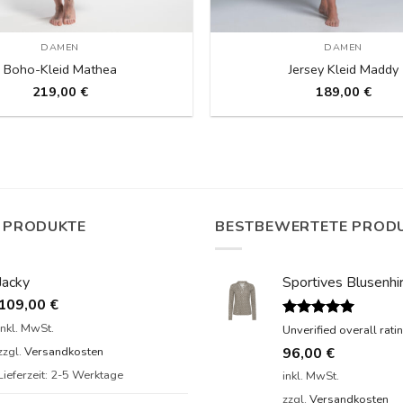
DAMEN
DAMEN
Boho-Kleid Mathea
Jersey Kleid Maddy
219,00
€
189,00
€
 PRODUKTE
BESTBEWERTETE PROD
Jacky
Sportives Blusenhir
109,00
€
inkl. MwSt.
Bewertet
Unverified overall rati
mit
5.00
96,00
€
zzgl.
Versandkosten
von 5
Lieferzeit:
2-5 Werktage
inkl. MwSt.
zzgl.
Versandkosten