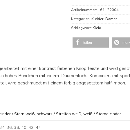
Artikelnummer:
161122004
Kategorien:
Kleider
,
Damen
Schlagwort:
Kleid
teilen
mer
t gearbeitet mit einer kontrast farbenen Knopfleiste und wird g
in hohes Bündchen mit einem Daumenloch. Kombiniert mit sportlic
eil wird geschmückt mit einem farbig abgesetztem half-moon.
cinder / Stern weiß
,
schwarz / Streifen weiß
,
weiß / Sterne cinder
34, 36, 38, 40, 42, 44