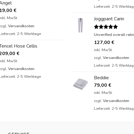
Angel
Lieferzeit:
2-5 Werktag
19,00
€
inkl. MwSt.
Joggpant Carin
zzgl.
Versandkosten
Lieferzeit:
2-5 Werktage
Bewertet
Unverified overall rati
mit
5.00
127,00
€
von 5
Tencel Hose Cellis
inkl. MwSt.
209,00
€
zzgl.
Versandkosten
inkl. MwSt.
Lieferzeit:
2-5 Werktag
zzgl.
Versandkosten
Lieferzeit:
2-5 Werktage
Beddie
79,00
€
inkl. MwSt.
zzgl.
Versandkosten
Lieferzeit:
2-5 Werktag