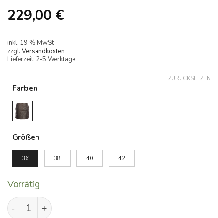
229,00
€
inkl. 19 % MwSt.
zzgl.
Versandkosten
Lieferzeit:
2-5 Werktage
ZURÜCKSETZEN
Farben
Alternative:
Größen
36
38
40
42
Vorrätig
Jenny Menge