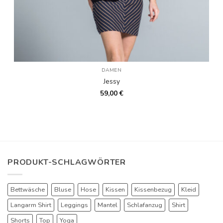
DAMEN
Jessy
59,00
€
PRODUKT-SCHLAGWÖRTER
Bettwäsche
Bluse
Hose
Kissen
Kissenbezug
Kleid
Langarm Shirt
Leggings
Mantel
Schlafanzug
Shirt
Shorts
Top
Yoga