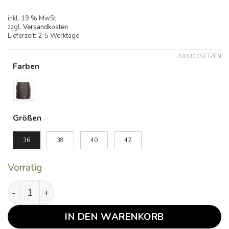
inkl. 19 % MwSt.
zzgl.
Versandkosten
Lieferzeit:
2-5 Werktage
ZURÜCKSETZEN
Farben
Alternative:
Größen
36
38
40
42
Vorrätig
Jenny Menge
IN DEN WARENKORB