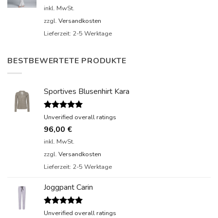
inkl. MwSt.
zzgl.
Versandkosten
Lieferzeit:
2-5 Werktage
BESTBEWERTETE PRODUKTE
Sportives Blusenhirt Kara
Bewertet
Unverified overall ratings
mit
5.00
96,00
€
von 5
inkl. MwSt.
zzgl.
Versandkosten
Lieferzeit:
2-5 Werktage
Joggpant Carin
Bewertet
Unverified overall ratings