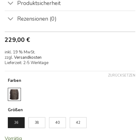
Produktsicherheit
Rezensionen (0)
229,00
€
inkl. 19 % MwSt.
zzgl.
Versandkosten
Lieferzeit:
2-5 Werktage
ZURÜCKSETZEN
Farben
Alternative:
Größen
36
38
40
42
Vorrätig