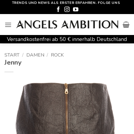
Zum
TRENDS UND NEWS ALS ERSTER ERFAHREN. FOLGE UNS
Inhalt
springen
Versandkostenfrei ab 50 € innerhalb Deutschland
START
/
DAMEN
/
ROCK
Jenny