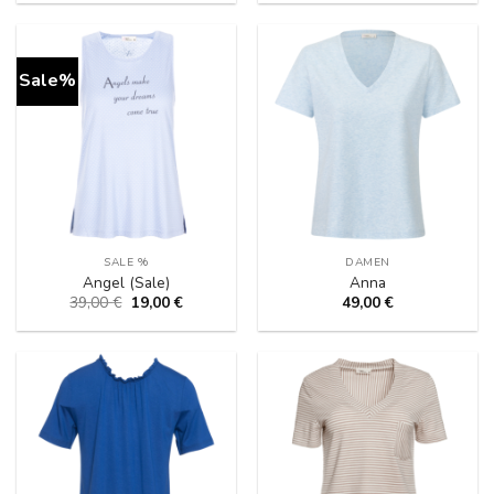
Sale%
SALE %
DAMEN
Angel (Sale)
Anna
Ursprünglicher
Aktueller
39,00
€
19,00
€
49,00
€
Preis
Preis
war:
ist:
39,00 €
19,00 €.