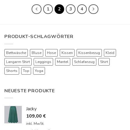
1
2
3
4
PRODUKT-SCHLAGWÖRTER
Bettwäsche
Bluse
Hose
Kissen
Kissenbezug
Kleid
Langarm Shirt
Leggings
Mantel
Schlafanzug
Shirt
Shorts
Top
Yoga
NEUESTE PRODUKTE
Jacky
109,00
€
inkl. MwSt.