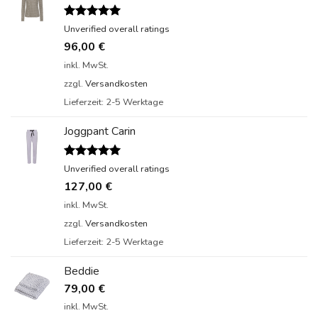
Bewertet
Unverified overall ratings
mit
5.00
96,00
€
von 5
inkl. MwSt.
zzgl.
Versandkosten
Lieferzeit:
2-5 Werktage
Joggpant Carin
Bewertet
Unverified overall ratings
mit
5.00
127,00
€
von 5
inkl. MwSt.
zzgl.
Versandkosten
Lieferzeit:
2-5 Werktage
Beddie
79,00
€
inkl. MwSt.