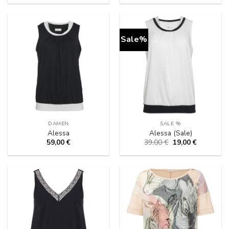
war:
ist:
35,00 €
19,00 €.
Sale%
DAMEN
SALE %
Alessa
Alessa (Sale)
Ursprünglicher
Aktueller
59,00
€
39,00
€
19,00
€
Preis
Preis
war:
ist:
39,00 €
19,00 €.