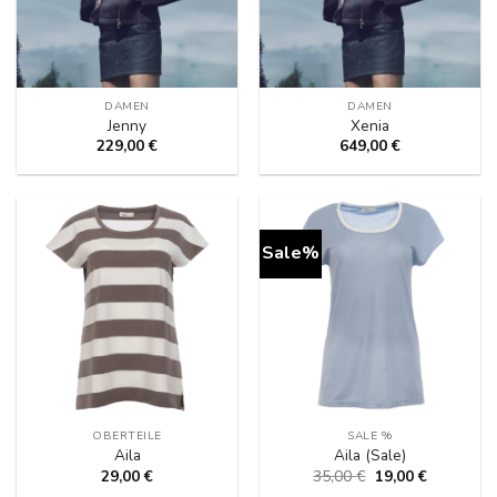
DAMEN
DAMEN
Jenny
Xenia
229,00
€
649,00
€
Sale%
OBERTEILE
SALE %
Aila
Aila (Sale)
Ursprünglicher
Aktueller
29,00
€
35,00
€
19,00
€
Preis
Preis