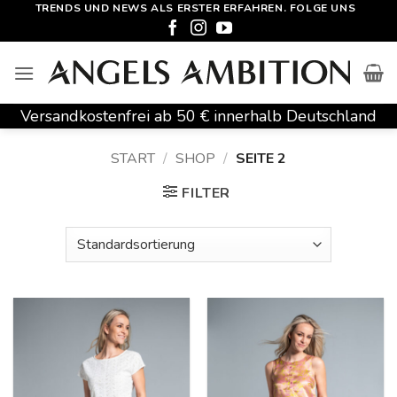
Zum
TRENDS UND NEWS ALS ERSTER ERFAHREN. FOLGE UNS
Inhalt
springen
Versandkostenfrei ab 50 € innerhalb Deutschland
START
/
SHOP
/
SEITE 2
FILTER